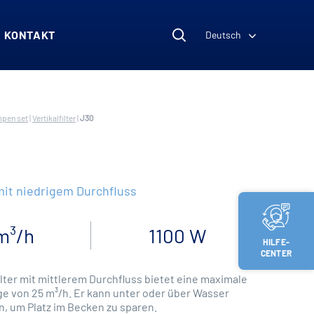
KONTAKT
Deutsch
mpen set
|
Vertikalfilter
|
J30
 mit niedrigem Durchfluss
m³/h
1100 W
HILFE-
CENTER
ilter mit mittlerem Durchfluss bietet eine maximale
 von 25 m³/h. Er kann unter oder über Wasser
, um Platz im Becken zu sparen.