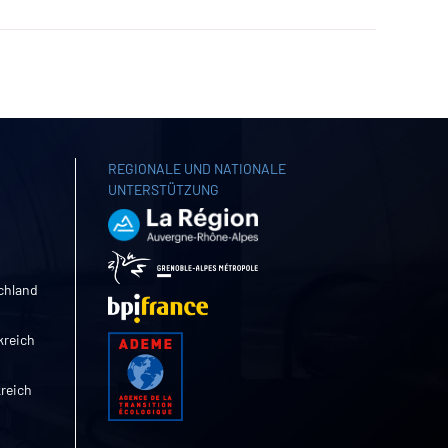
REGIONALE UND NATIONALE
UNTERSTÜTZUNG
chland
kreich
kreich