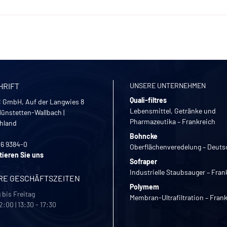
HRIFT
UNSERE UNTERNEHMEN
Quali-filtres
 GmbH, Auf der Langwies 8
Lebensmittel, Getränke und
ünstetten-Wallbach
|
Pharmazeutika – Frankreich
hland
Bohncke
26 9384-0
Oberflächenveredelung – Deuts
tieren Sie uns
Sofraper
Industrielle Staubsauger – Fran
RE GESCHÄFTSZEITEN
Polymem
bis Freitag
Membran-Ultrafiltration – Fran
2:00 | 13:30 - 17:30