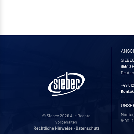
ANSC
SIEBEC
65510
H
Deutsc
+49 61
Kontak
UNSE
Montag 
© Siebec 2026 Alle Rechte
8:00 -1
vorbehalten
Rechtliche Hinweise
•
Datenschutz