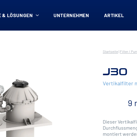
 & LÖSUNGEN
UNTERNEHMEN
ARTIKEL
Startseite
|
Filter / Pu
J30
Vertikalfilter
9 
Dieser Vertikalf
Durchflussmenge
montiert werden