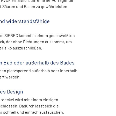
 PVDF erhältlich, um eine hervorragende
it Säuren und Basen zu gewährleisten.
nd widerstandsfähige
on SIEBEC kommt in einem geschweißten
ck, der ohne Dichtungen auskommt, um
erisiko auszuschließen.
 im Bad oder außerhalb des Bades
önnen platzsparend außerhalb oder innerhalb
ert werden.
es Design
erdeckel wird mit einem einzigen
schlossen. Dadurch lässt sich die
hr schnell und einfach austauschen.