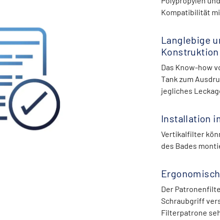
Polypropylen und
Kompatibilität m
Langlebige u
Konstruktion
Das Know-how v
Tank zum Ausdru
jegliches Leckag
Installation
Vertikalfilter k
des Bades monti
Ergonomisch
Der Patronenfilt
Schraubgriff ver
Filterpatrone se