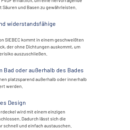
 PVDF erhältlich, um eine hervorragende
it Säuren und Basen zu gewährleisten.
nd widerstandsfähige
on SIEBEC kommt in einem geschweißten
ck, der ohne Dichtungen auskommt, um
erisiko auszuschließen.
 im Bad oder außerhalb des Bades
önnen platzsparend außerhalb oder innerhalb
ert werden.
es Design
erdeckel wird mit einem einzigen
schlossen. Dadurch lässt sich die
hr schnell und einfach austauschen.