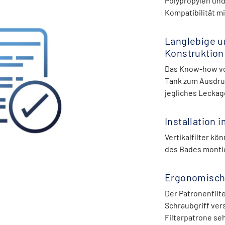
Polypropylen und
Kompatibilität m
Langlebige u
Konstruktion
Das Know-how v
Tank zum Ausdru
jegliches Leckag
Installation
Vertikalfilter k
des Bades monti
Ergonomisch
Der Patronenfilt
Schraubgriff ver
Filterpatrone se