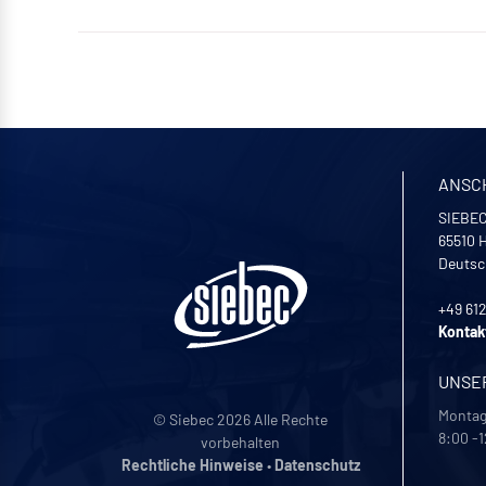
ANSC
SIEBEC
65510
H
Deutsc
+49 61
Kontak
UNSE
Montag 
© Siebec 2026 Alle Rechte
8:00 -1
vorbehalten
Rechtliche Hinweise
•
Datenschutz