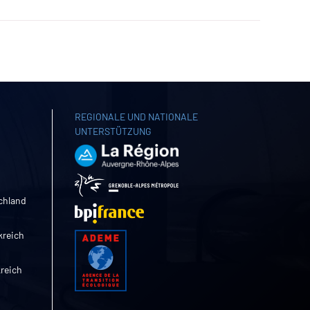
REGIONALE UND NATIONALE
UNTERSTÜTZUNG
chland
kreich
kreich