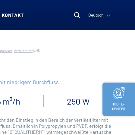
KONTAKT
Deutsch
mpen set
|
Vertikalfilter
|
J15
 mit niedrigem Durchfluss
5 m³/h
250 W
HILFE-
CENTER
ht den Einstieg in den Bereich der Vertikalfilter mit
uss. Erhältlich in Polypropylen und PVDF, erfolgt die
r eine 10" QUALITHERM™ wärmegeschweißte Kartusche.