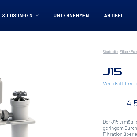
 & LÖSUNGEN
UNTERNEHMEN
ARTIKEL
Startseite
|
Filter / Pu
J15
Vertikalfilter
4.
Der J15 ermöglic
geringem Durchfl
Filtration übe