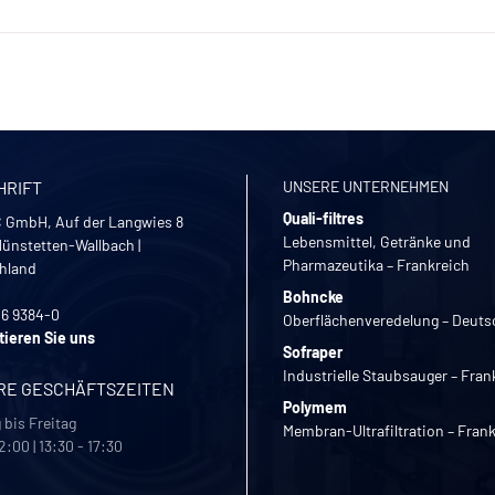
HRIFT
UNSERE UNTERNEHMEN
Quali-filtres
 GmbH, Auf der Langwies 8
Lebensmittel, Getränke und
ünstetten-Wallbach
|
Pharmazeutika – Frankreich
hland
Bohncke
26 9384-0
Oberflächenveredelung – Deuts
tieren Sie uns
Sofraper
Industrielle Staubsauger – Fran
RE GESCHÄFTSZEITEN
Polymem
bis Freitag
Membran-Ultrafiltration – Fran
2:00 | 13:30 - 17:30