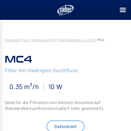
Startseite
|
Filter / Pumpen set
|
MC-Filter (Durchfluss < 4 m³/h)
|
MC4
MC4
Filter mit niedrigem Durchfluss
0.35 m³/h
10 W
Ideal für die Filtration von kleinen Volumina auf
Standardkartuschen (extrudiert oder gewickelt).
Datenblatt