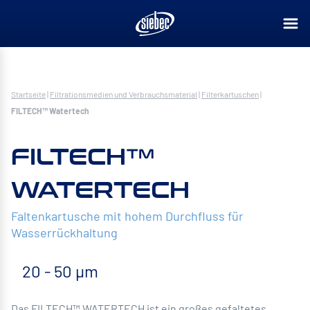
Startseite
|
Filtrationsmedien und Verbrauchsmaterial
|
Filterkartuschen
|
FILTECH™ Watertech
FILTECH™
WATERTECH
Faltenkartusche mit hohem Durchfluss für
Wasserrückhaltung
20 - 50 µm
Das FILTECH™ WATERTECH ist ein großes gefaltetes