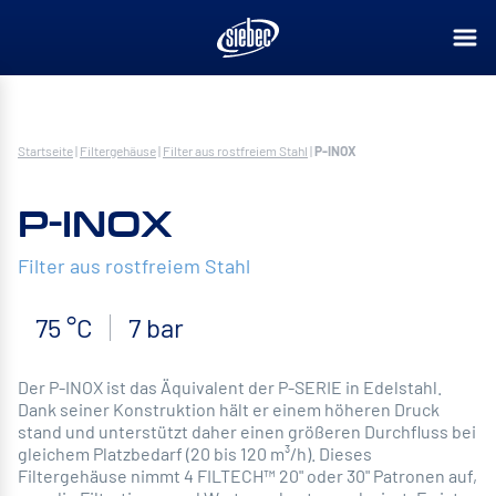
Startseite
|
Filtergehäuse
|
Filter aus rostfreiem Stahl
|
P-INOX
P-INOX
Filter aus rostfreiem Stahl
75 °C
7 bar
Der P-INOX ist das Äquivalent der P-SERIE in Edelstahl.
Dank seiner Konstruktion hält er einem höheren Druck
stand und unterstützt daher einen größeren Durchfluss bei
gleichem Platzbedarf (20 bis 120 m³/h). Dieses
Filtergehäuse nimmt 4 FILTECH™ 20" oder 30" Patronen auf,