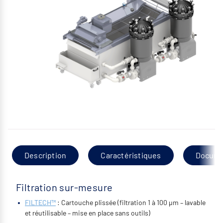
Description
Caractéristiques
Docume
Filtration sur-mesure
FILTECH™
: Cartouche plissée (filtration 1 à 100 µm – lavable
et réutilisable – mise en place sans outils)