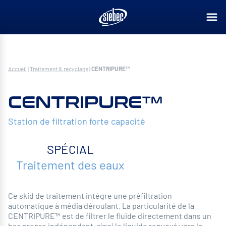
Accueil
|
Traitement & recyclage
|
CENTRIPURE™
CENTRIPURE™
Station de filtration forte capacité
SPÉCIAL
Traitement des eaux
Ce skid de traitement intègre une préfiltration
automatique à média déroulant. La particularité de la
CENTRIPURE™ est de filtrer le fluide directement dans un
bac propre indépendant, ainsi le liquide renvoyé vers le