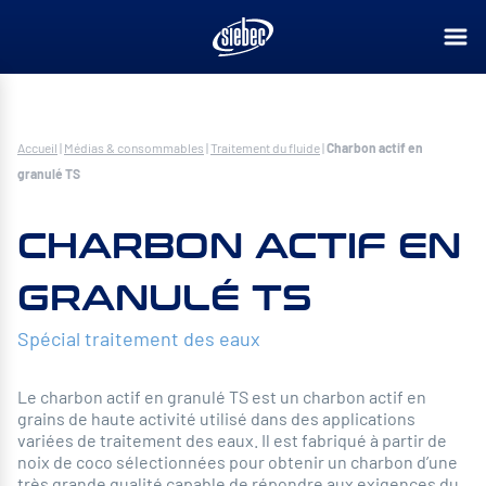
Accueil
|
Médias & consommables
|
Traitement du fluide
|
Charbon actif en
granulé TS
CHARBON ACTIF EN
GRANULÉ TS
Spécial traitement des eaux
Le charbon actif en granulé TS est un charbon actif en
grains de haute activité utilisé dans des applications
variées de traitement des eaux. Il est fabriqué à partir de
noix de coco sélectionnées pour obtenir un charbon d’une
très grande qualité capable de répondre aux exigences du