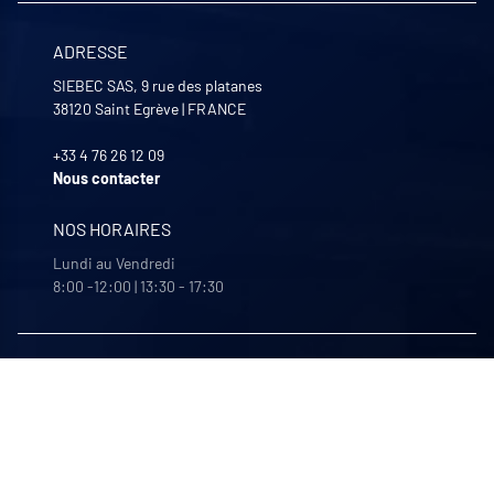
ADRESSE
SIEBEC SAS, 9 rue des platanes
38120
Saint Egrève
|
FRANCE
+33 4 76 26 12 09
Nous contacter
NOS HORAIRES
Lundi au Vendredi
8:00 -12:00 | 13:30 - 17:30
NOS FILIALES
Quali-filtres
Agroalimentaire & pharmaceutique
Bohncke