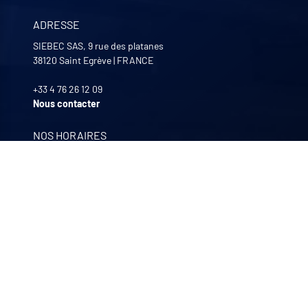
ADRESSE
SIEBEC SAS, 9 rue des platanes
38120
Saint Egrève
|
FRANCE
+33 4 76 26 12 09
Nous contacter
NOS HORAIRES
Lundi au Vendredi
8:00 -12:00 | 13:30 - 17:30
NOS FILIALES
Quali-filtres
Agroalimentaire & pharmaceutique
Bohncke
Traitement de surface – Allemagne