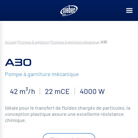
Accueil
|
Pompes & agitation
|
Pompes à garniture mécanique
|
A30
A30
Pompe à garniture mécanique
42 m³/h
22 mCE
4000 W
Idéale pour le transfert de fluides chargés de particules, la
conception plastique assure une excellente résistance
chimique.