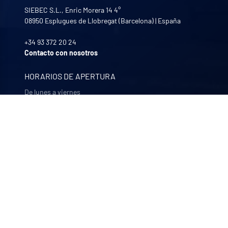
SIEBEC S.L., Enric Morera 14 4°
08950
Esplugues de Llobregat (Barcelona)
|
España
+34 93 372 20 24
Contacto con nosotros
HORARIOS DE APERTURA
De lunes a viernes
8:30 - 12:00 | 13:30 - 17:30
NUESTRAS EMPRESAS
Quali-filtres
Alimentación y bebidas y productos farmacéuticos –
Francia
Bohncke
Acabado de superficies – Alemania
Sofraper