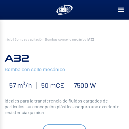
Inicio
|
Bombas y agitación
|
Bombas con sello mecánico
|
A32
A32
Bomba con sello mecánico
57 m³/h
50 mCE
7500 W
Ideales para la transferencia de fluidos cargados de
partículas, su concepción plástica asegura una excelente
resistencia química.