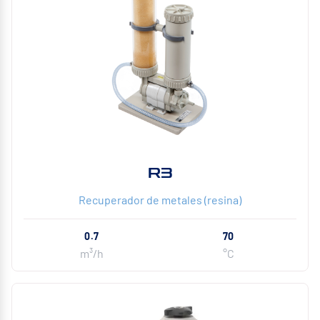
R3
Recuperador de metales (resina)
0.7
70
m³/h
°C