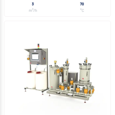
3
70
m³/h
°C