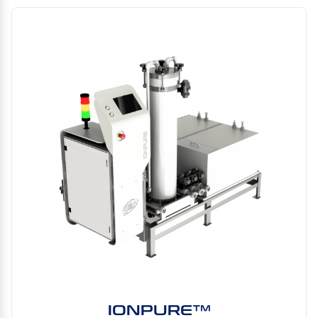
IONPURE™