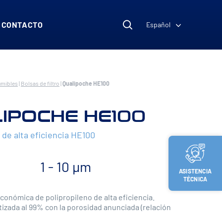
CONTACTO
Español
umibles
|
Bolsas de filtro
|
Qualipoche HE100
IPOCHE HE100
e de alta eficiencia HE100
1 - 10 µm
ASISTENCIA
TÉCNICA
económica de polipropileno de alta eficiencia.
tizada al 99% con la porosidad anunciada (relación