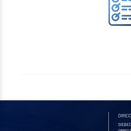
DIREC
SIEBEC 
08950