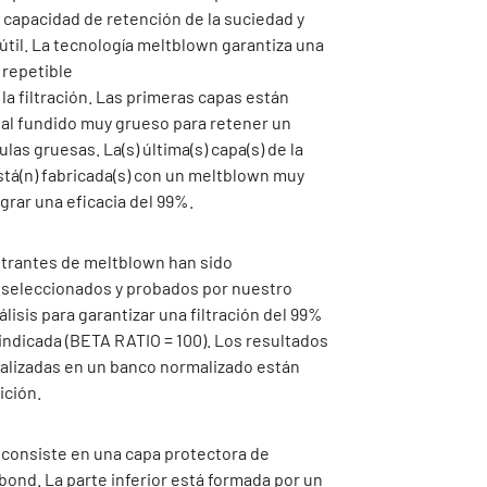
 capacidad de retención de la suciedad y
 útil. La tecnología meltblown garantiza una
y repetible
 la filtración. Las primeras capas están
al fundido muy grueso para retener un
las gruesas. La(s) última(s) capa(s) de la
á(n) fabricada(s) con un meltblown muy
grar una eficacia del 99%.
iltrantes de meltblown han sido
seleccionados y probados por nuestro
álisis para garantizar una filtración del 99%
indicada (BETA RATIO = 100). Los resultados
ealizadas en un banco normalizado están
ición.
r consiste en una capa protectora de
bond. La parte inferior está formada por un