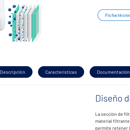
Ficha técni
Descripción
Características
Documentación
Diseño d
La sección de fil
material filtrant
permite retener 