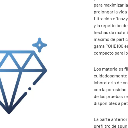
para maximizar la
prolongar la vida
filtración eficaz 
y la repetición de
hechas de materi
máximo de partícu
gama POHE100 est
compacto para lo
Los materiales f
cuidadosamente 
laboratorio de an
con la porosidad 
de las pruebas r
disponibles a pet
La parte anterio
prefiltro de spun