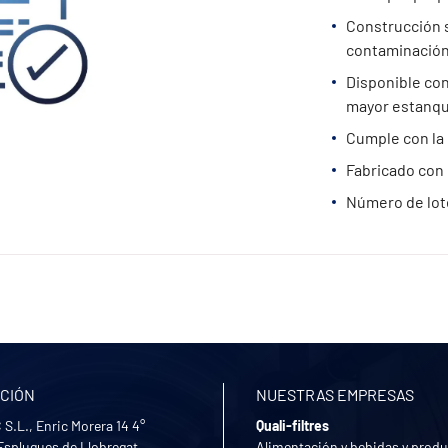
Construcción s
contaminación
Disponible con
mayor estanqu
Cumple con la
Fabricado con 
Número de lote 
CIÓN
NUESTRAS EMPRESAS
S.L., Enric Morera 14 4°
Quali-filtres
Esplugues de Llobregat
Alimentación y bebidas y prod