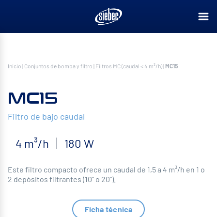
Inicio
|
Conjuntos de bomba y filtro
|
Filtros MC (caudal < 4 m³/h)
|
MC15
MC15
Filtro de bajo caudal
4 m³/h
180 W
Este filtro compacto ofrece un caudal de 1,5 a 4 m³/h en 1 o
2 depósitos filtrantes (10" o 20").
Ficha técnica