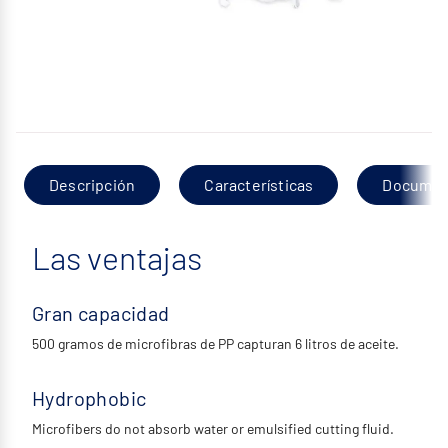
Descripción
Características
Documen
Las ventajas
Gran capacidad
500 gramos de microfibras de PP capturan 6 litros de aceite.
Hydrophobic
Microfibers do not absorb water or emulsified cutting fluid.