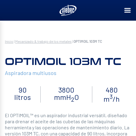
Inicio
|
Mecanizado & trabajo de los metales
|
OPTIMOIL 103M TC
OPTIMOIL 103M TC
Aspiradora multiusos
90
3800
480
litros
mmH
O
3
m
/h
2
El OPTIMOIL™ es un aspirador industrial versátil, diseñado
para drenar el aceite de las cubetas de las máquinas
herramienta y las operaciones de mantenimiento diario. La
versión 103M TC, con una capacidad de 90 litros, incorpora