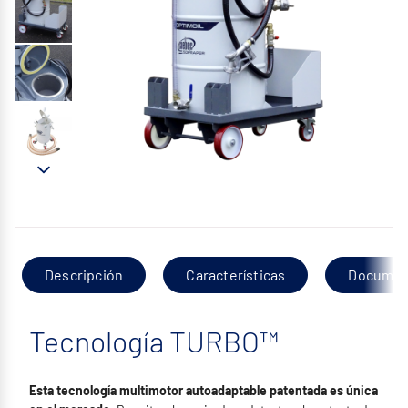
Descripción
Características
Documen
Tecnología TURBO™
Esta tecnología multimotor autoadaptable patentada es única