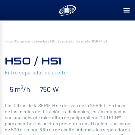
Inicio
|
Conjuntos de bomba y filtro
|
Separador de aceite
|
H50 / H51
H50 / H51
Filtro separador de aceite
5 m³/h
750 W
Los filtros de la SERIE H se derivan de la SERIE L. En lugar
de los medios de filtración tradicionales, están equipados
con una bolsa de microfibra de polipropileno OILTECH™
para absorber los aceites presentes en el líquido. Una carga
de 500 g recoge 6 litros de aceite. Además, los separadores