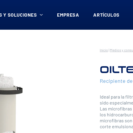
 Y SOLUCIONES
EMPRESA
ARTÍCULOS
Inicio
|
Medios y cons
OILT
Recipiente de
Ideal para la fi
sido especialme
Las microfibras
los hidrocarburo
microfibras son 
corte emulsion