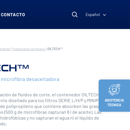
CONTACTO
Español
umibles
|
Tratamiento de fluidos
|
OILTECH™
ECH™
 microfibra desaceitadora
ltración de fluidos de corte, el contenedor OILTECH™ ha
nte diseñado para los filtros SERIE L/H/P y MINIPURE.
ASISTENCIA
TÉCNICA
 de polipropileno que contiene absorben las grasas de
s (500 g de microfibras capturan 6 l de aceite). Las
hidrofóbicas y no capturan el agua ni el líquido de
ado.