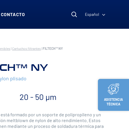
CONTACTO
Español
umibles
|
Cartuchos filtrantes
|
FILTECH™ NY
ECH™ NY
ylon plisado
20 - 50 µm
ASISTENCIA
TÉCNICA
está formado por un soporte de polipropileno y un
ción meltblown de nylon de alto rendimiento. Estos
nen mediante un proceso de soldadura térmica para