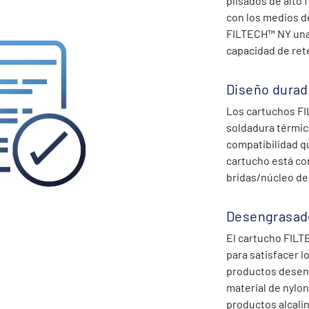
plisados de alto 
con los medios d
FILTECH™ NY una 
capacidad de ret
Diseño durad
Los cartuchos F
soldadura térmic
compatibilidad qu
cartucho está co
bridas/núcleo de
Desengrasado
El cartucho FIL
para satisfacer l
productos deseng
material de nylo
productos alcalin