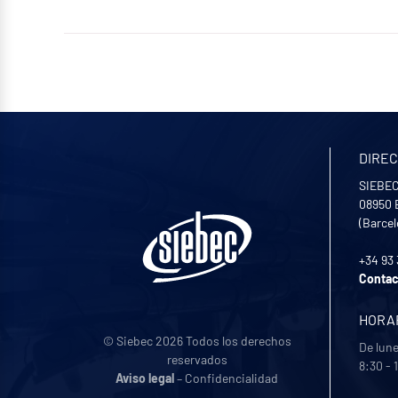
DIREC
SIEBEC 
08950
(Barce
+34 93
Contac
HORA
© Siebec 2026 Todos los derechos
De lune
reservados
8:30 - 
Aviso legal
– Confidencialidad