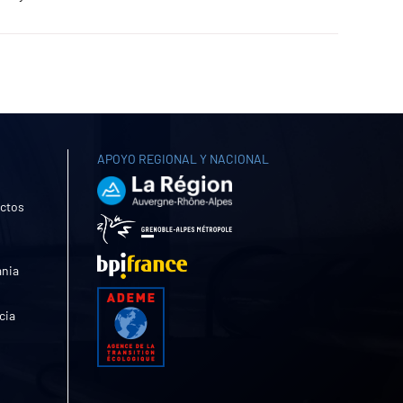
APOYO REGIONAL Y NACIONAL
uctos
ania
cia