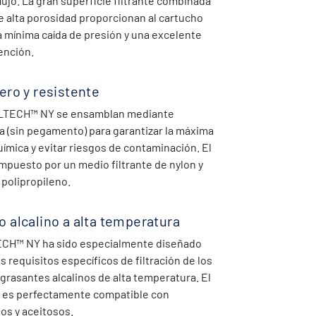
flujo. La gran superficie filtrante combinada
e alta porosidad proporcionan al cartucho
mínima caída de presión y una excelente
ención.
ero y resistente
ILTECH™ NY se ensamblan mediante
a (sin pegamento) para garantizar la máxima
ímica y evitar riesgos de contaminación. El
mpuesto por un medio filtrante de nylon y
 polipropileno.
 alcalino a alta temperatura
TECH™ NY ha sido especialmente diseñado
os requisitos específicos de filtración de los
rasantes alcalinos de alta temperatura. El
n es perfectamente compatible con
os y aceitosos.