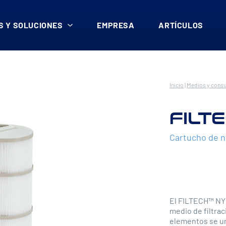
 Y SOLUCIONES
EMPRESA
ARTÍCULOS
Inicio
|
Medios y cons
FILT
Cartucho de n
El FILTECH™ NY 
medio de filtra
elementos se u