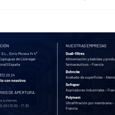
CIÓN
NUESTRAS EMPRESAS
S.L., Enric Morera 14 4°
Quali-filtres
Esplugues de Llobregat
Alimentación y bebidas y prod
lona)
|
España
farmacéuticos – Francia
Bohncke
 372 20 24
Acabado de superficies – Alem
to con nosotros
Sofraper
Aspiradores industriales – Fran
RIOS DE APERTURA
Polymem
s a viernes
Ultrafiltración por membrana –
12:00 | 13:30 - 17:30
Francia