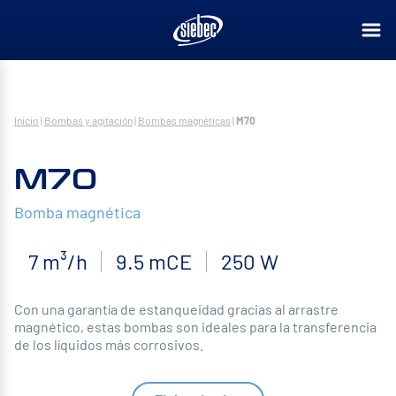
Inicio
|
Bombas y agitación
|
Bombas magnéticas
|
M70
M70
Bomba magnética
7 m³/h
9.5 mCE
250 W
Con una garantía de estanqueidad gracias al arrastre
magnético, estas bombas son ideales para la transferencia
de los líquidos más corrosivos.