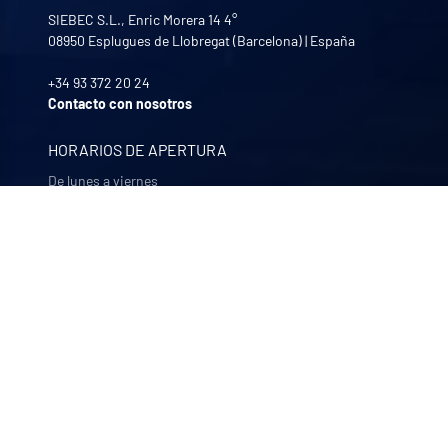
SIEBEC S.L., Enric Morera 14 4°
08950
Esplugues de Llobregat (Barcelona)
|
España
+34 93 372 20 24
Contacto con nosotros
HORARIOS DE APERTURA
De lunes a viernes
8:30 - 12:00 | 13:30 - 17:30
NUESTRAS EMPRESAS
Quali-filtres
Alimentación y bebidas y productos farmacéuticos –
Francia
Bohncke
Acabado de superficies – Alemania
Sofraper