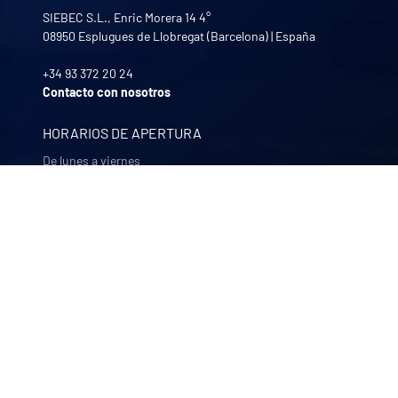
SIEBEC S.L., Enric Morera 14 4°
08950
Esplugues de Llobregat (Barcelona)
|
España
+34 93 372 20 24
Contacto con nosotros
HORARIOS DE APERTURA
De lunes a viernes
8:30 - 12:00 | 13:30 - 17:30
NUESTRAS EMPRESAS
Quali-filtres
Alimentación y bebidas y productos farmacéuticos –
Francia
Bohncke
Acabado de superficies – Alemania
Sofraper