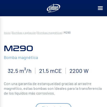
Inicio
|
Bombas y agitación
|
Bombas magnéticas
|
M290
M290
Bomba magnética
32.5 m³/h
21.5 mCE
2200 W
Con una garantía de estanqueidad gracias al arrastre
magnético, estas bombas son ideales para la transferencia
de los líquidos más corrosivos.