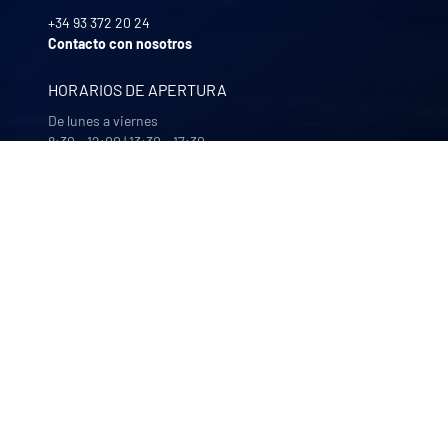
+34 93 372 20 24
Contacto con nosotros
HORARIOS DE APERTURA
De lunes a viernes
8:30 - 12:00 | 13:30 - 17:30
NUESTRAS EMPRESAS
Quali-filtres
Alimentación y bebidas y productos farmacéuticos –
Francia
Bohncke
Acabado de superficies – Alemania
Sofraper
Aspiradores industriales – Francia
Polymem