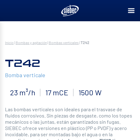
Inicio
|
Bombas y agitación
|
Bombas verticales
|
T242
T242
Bomba verticale
23 m³/h
17 mCE
1500 W
Las bombas verticales son ideales para el trasvase de
fluidos corrosivos. Sin piezas de desgaste, como los topes
mecánicos o las juntas, están garantizados sin fugas.
SIEBEC ofrece versiones en plástico (PP o PVDF) y acero
inoxidable, para ser montadas bajo el agua o en la