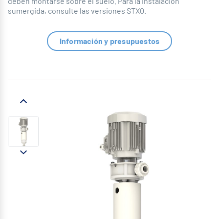
deben montarse sobre el suelo. Para la instalación
sumergida, consulte las versiones STX0.
Información y presupuestos