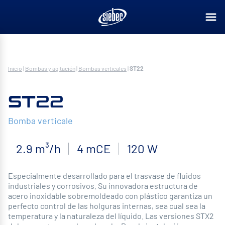
Inicio
|
Bombas y agitación
|
Bombas verticales
|
ST22
ST22
Bomba verticale
2.9 m³/h
4 mCE
120 W
Especialmente desarrollado para el trasvase de fluidos
industriales y corrosivos. Su innovadora estructura de
acero inoxidable sobremoldeado con plástico garantiza un
perfecto control de las holguras internas, sea cual sea la
temperatura y la naturaleza del líquido. Las versiones STX2