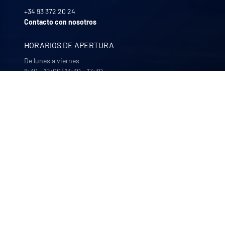
+34 93 372 20 24
Contacto con nosotros
HORARIOS DE APERTURA
De lunes a viernes
8:30 - 12:00 | 13:30 - 17:30
NUESTRAS EMPRESAS
Quali-filtres
Alimentación y bebidas y productos farmacéuticos –
Francia
Bohncke
Acabado de superficies – Alemania
Sofraper
Aspiradores industriales – Francia
Polymem