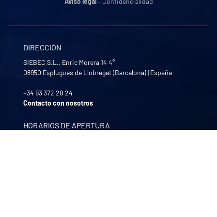
Aviso legal
– Confidencialidad
DIRECCIÓN
SIEBEC S.L., Enric Morera 14 4°
08950
Esplugues de Llobregat (Barcelona)
|
España
+34 93 372 20 24
Contacto con nosotros
HORARIOS DE APERTURA
De lunes a viernes
8:30 - 12:00 | 13:30 - 17:30
NUESTRAS EMPRESAS
Quali-filtres