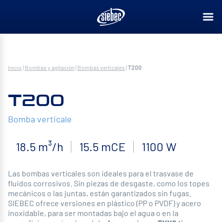
Inicio
|
Bombas y agitación
|
Bombas verticales
|
T200
T200
Bomba verticale
18.5 m³/h
15.5 mCE
1100 W
Las bombas verticales son ideales para el trasvase de
fluidos corrosivos. Sin piezas de desgaste, como los topes
mecánicos o las juntas, están garantizados sin fugas.
SIEBEC ofrece versiones en plástico (PP o PVDF) y acero
inoxidable, para ser montadas bajo el agua o en la