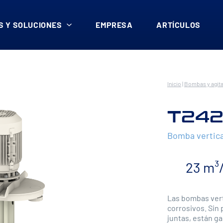
 Y SOLUCIONES
EMPRESA
ARTÍCULOS
Inicio
|
Bombas y agita
T24
Bomba vertica
23 m³
Las bombas verti
corrosivos. Sin
juntas, están g