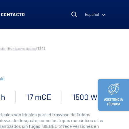
CONTACTO
Español
ción
|
Bombas verticales
|
T242
2
le
/h
17 mCE
1500 W
ASISTENCIA
TÉCNICA
cales son ideales para el trasvase de fluidos
 piezas de desgaste, como los topes mecánicos o las
arantizados sin fugas. SIEBEC ofrece versiones en