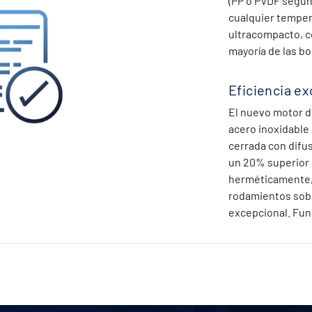
(PP o PVDF según 
cualquier tempera
ultracompacto, co
mayoría de las b
Eficiencia e
El nuevo motor de
acero inoxidable 
cerrada con difu
un 20% superior 
herméticamente, e
rodamientos sobr
excepcional. Fun