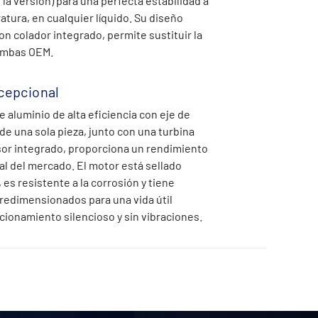
la versión) para una perfecta estabilidad a
tura, en cualquier líquido. Su diseño
n colador integrado, permite sustituir la
ombas OEM.
xcepcional
 aluminio de alta eficiencia con eje de
de una sola pieza, junto con una turbina
sor integrado, proporciona un rendimiento
al del mercado. El motor está sellado
s resistente a la corrosión y tiene
edimensionados para una vida útil
cionamiento silencioso y sin vibraciones.