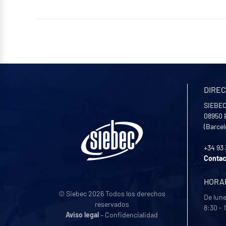
DIREC
SIEBEC 
08950
(Barce
+34 93
Contac
HORA
© Siebec 2026 Todos los derechos
De lune
reservados
8:30 - 
Aviso legal
– Confidencialidad