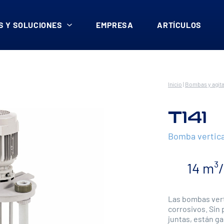
 Y SOLUCIONES
EMPRESA
ARTÍCULOS
Inicio
|
Bombas y agita
T141
Bomba vertica
14 m³
Las bombas verti
corrosivos. Sin
juntas, están g