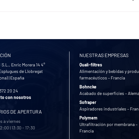
CIÓN
NUESTRAS EMPRESAS
S.L., Enric Morera 14 4°
Quali-filtres
Esplugues de Llobregat
Alimentación y bebidas y prod
lona)
|
España
farmacéuticos – Francia
Bohncke
 372 20 24
Acabado de superficies – Alem
to con nosotros
Sofraper
Aspiradores industriales – Fran
RIOS DE APERTURA
Polymem
s a viernes
Ultrafiltración por membrana –
12:00 | 13:30 - 17:30
Francia