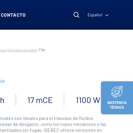
CONTACTO
Español
ción
|
Bombas verticales
|
T141
le
/h
17 mCE
1100 W
ASISTENCIA
TÉCNICA
cales son ideales para el trasvase de fluidos
 piezas de desgaste, como los topes mecánicos o las
arantizados sin fugas. SIEBEC ofrece versiones en