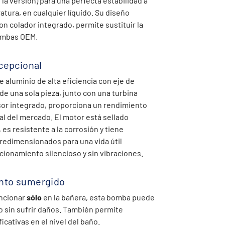
la versión) para una perfecta estabilidad a
tura, en cualquier líquido. Su diseño
n colador integrado, permite sustituir la
ombas OEM.
xcepcional
 aluminio de alta eficiencia con eje de
de una sola pieza, junto con una turbina
sor integrado, proporciona un rendimiento
al del mercado. El motor está sellado
s resistente a la corrosión y tiene
edimensionados para una vida útil
cionamiento silencioso y sin vibraciones.
nto sumergido
uncionar
sólo
en la bañera, esta bomba puede
o sin sufrir daños. También permite
icativas en el nivel del baño.