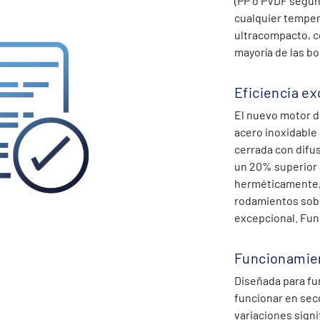
(PP o PVDF según 
cualquier tempera
ultracompacto, co
mayoría de las b
Eficiencia e
El nuevo motor de
acero inoxidable 
cerrada con difu
un 20% superior 
herméticamente, e
rodamientos sobr
excepcional. Fun
Funcionamie
Diseñada para f
funcionar en sec
variaciones signif