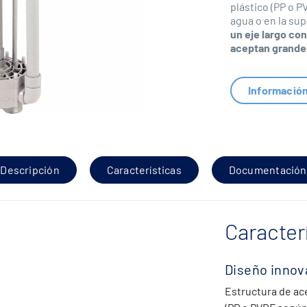
plástico (PP o P
agua o en la sup
un eje largo co
aceptan grandes
Informació
Descripción
Características
Documentación
Caracter
Diseño innov
Estructura de ac