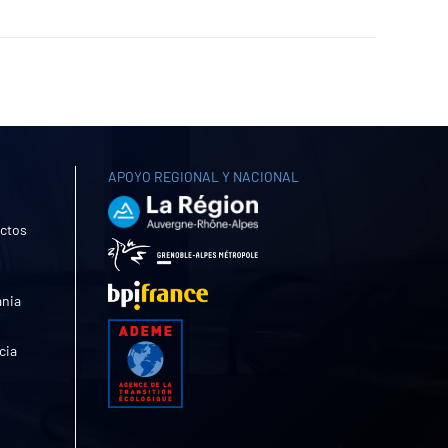
APOYO REGIONAL Y NACIONAL
uctos
ania
cia