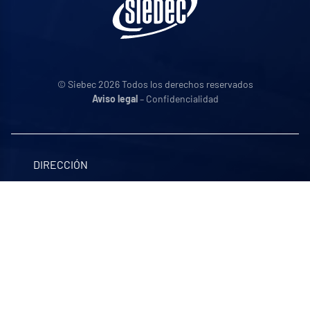
© Siebec 2026 Todos los derechos reservados
Aviso legal
– Confidencialidad
DIRECCIÓN
SIEBEC S.L., Enric Morera 14 4°
08950
Esplugues de Llobregat (Barcelona)
|
España
+34 93 372 20 24
Contacto con nosotros
HORARIOS DE APERTURA
De lunes a viernes