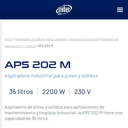
Inicio
|
Mecanizado & trabajo de los metales
|
Aspiración industrial
|
Aspiradoras
para polvos y sólidos
|
APS 202 M
APS 202 M
Aspiradora industrial para polvo y sólidos
35 litros
2200 W
230 V
Aspiradora de polvo y sólidos para aplicaciones de
mantenimiento y limpieza industrial, la APS 202 M tiene una
capacidad de 35 litros.