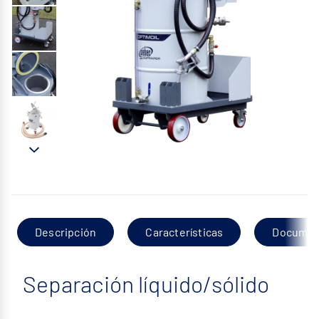
Descripción
Características
Documen
Separación líquido/sólido