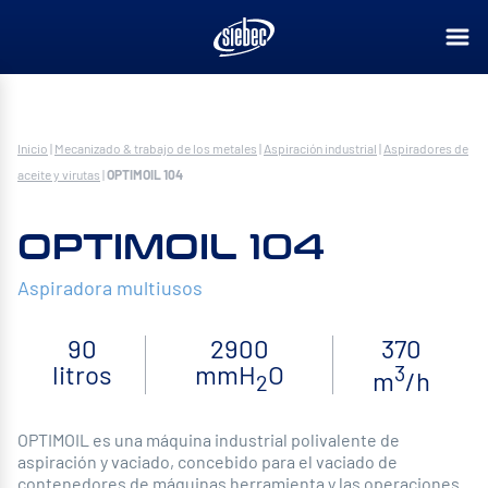
Inicio
|
Mecanizado & trabajo de los metales
|
Aspiración industrial
|
Aspiradores de
aceite y virutas
|
OPTIMOIL 104
OPTIMOIL 104
Aspiradora multiusos
90
2900
370
litros
mmH
O
3
m
/h
2
OPTIMOIL es una máquina industrial polivalente de
aspiración y vaciado, concebido para el vaciado de
contenedores de máquinas herramienta y las operaciones