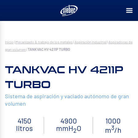
Inicio
|
Mecanizado & trabajo de los metales
|
Aspiración industrial
|
Aspiradoras de
gran volumen
|
TANKVAC HV 4211P TURBO
TANKVAC HV 4211P
TURBO
Sistema de aspiración y vaciado autónomo de gran
volumen
4150
4900
1000
litros
mmH
O
3
m
/h
2