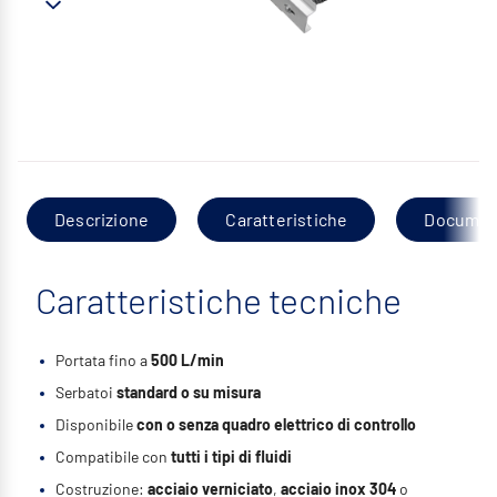
Descrizione
Caratteristiche
Documen
Caratteristiche tecniche
Portata fino a
500 L/min
Serbatoi
standard o su misura
Disponibile
con o senza quadro elettrico di controllo
Compatibile con
tutti i tipi di fluidi
Costruzione:
acciaio verniciato
,
acciaio inox 304
o