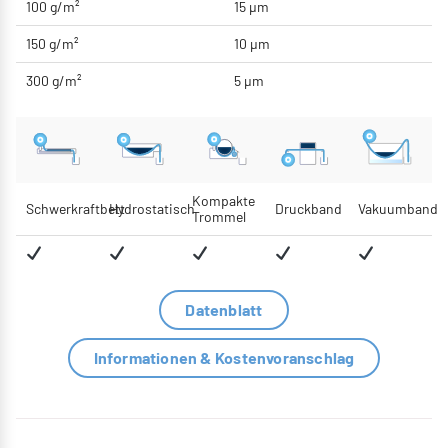
100 g/m²
15 μm
150 g/m²
10 μm
300 g/m²
5 μm
Kompakte
Schwerkraftbett
Hydrostatisch
Druckband
Vakuumband
Trommel
Datenblatt
Informationen & Kostenvoranschlag