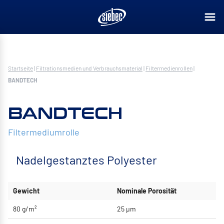
Startseite
|
Filtrationsmedien und Verbrauchsmaterial
|
Filtermedienrollen
|
BANDTECH
BANDTECH
Filtermediumrolle
Nadelgestanztes Polyester
Gewicht
Nominale Porosität
80 g/m²
25 μm