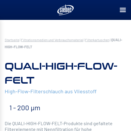
Startseite
|
Filtrationsmedien und Verbrauchsmaterial
|
Filterkartuschen
|
QUALI-
HIGH-FLOW-FELT
QUALI-HIGH-FLOW-
FELT
High-Flow-Filterschlauch aus Vliesstoff
1 - 200 µm
Die QUALI-HIGH-FLOW-FELT-Produkte sind gefaltete
Filterelemente mit Nennfiltration für hohe