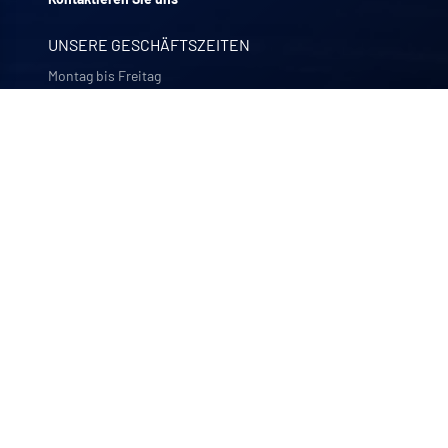
UNSERE GESCHÄFTSZEITEN
Montag bis Freitag
8:00 -12:00 | 13:30 - 17:30
UNSERE UNTERNEHMEN
Quali-filtres
Lebensmittel, Getränke und Pharmazeutika – Frankreich
Bohncke
Oberflächenveredelung – Deutschland
Sofraper
Industrielle Staubsauger – Frankreich
Polymem
Membran-Ultrafiltration – Frankreich