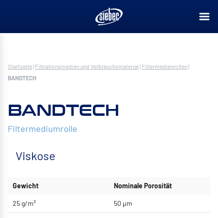
Startseite
|
Filtrationsmedien und Verbrauchsmaterial
|
Filtermedienrollen
|
BANDTECH
BANDTECH
Filtermediumrolle
Viskose
Gewicht
Nominale Porosität
25 g/m²
50 μm