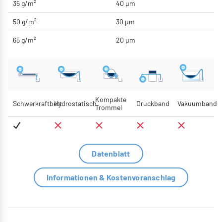
35 g/m²
40 μm
50 g/m²
30 μm
65 g/m²
20 μm
Kompakte
Schwerkraftbett
Hydrostatisch
Druckband
Vakuumband
Trommel
Datenblatt
Informationen & Kostenvoranschlag