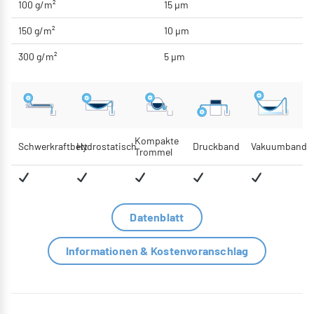
100 g/m²
15 μm
150 g/m²
10 μm
300 g/m²
5 μm
Kompakte
Schwerkraftbett
Hydrostatisch
Druckband
Vakuumband
Trommel
Datenblatt
Informationen & Kostenvoranschlag