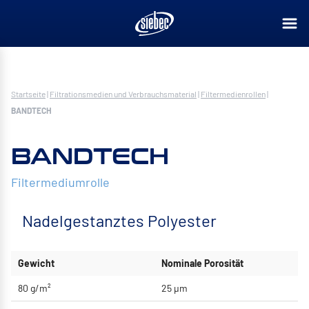
Startseite
|
Filtrationsmedien und Verbrauchsmaterial
|
Filtermedienrollen
|
BANDTECH
BANDTECH
Filtermediumrolle
Nadelgestanztes Polyester
Gewicht
Nominale Porosität
80 g/m²
25 μm